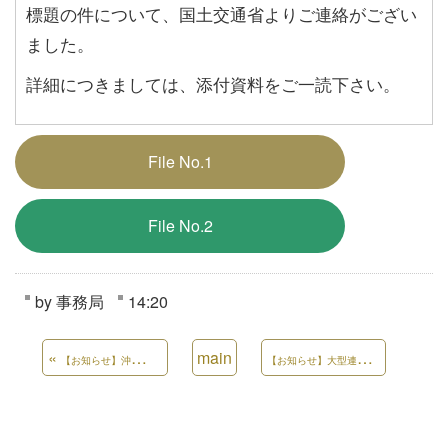
標題の件について、国土交通省よりご連絡がござい
ました。
詳細につきましては、添付資料をご一読下さい。
File No.1
File No.2
by
事務局
14:20
«
main
【
お知らせ】大型連休における感染拡大の防止について（周知依頼）
【お知らせ】沖縄県に訪問する方への検査受検の呼びかけついて