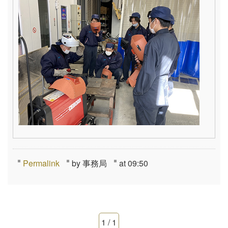
Permalink
by 事務局
at 09:50
1 / 1