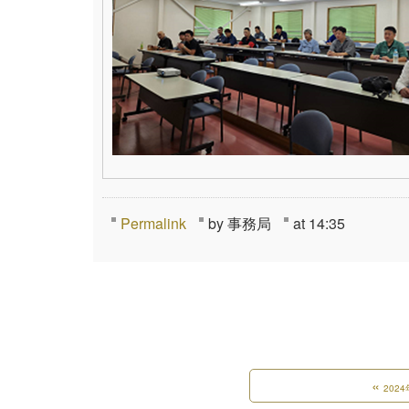
Permalink
by 事務局
at 14:35
«
2024