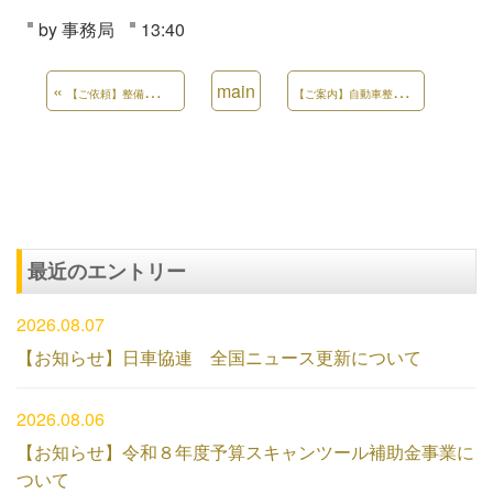
by
事務局
13:40
«
main
【
ご案内】自動車整備業賠償共済保険について
【ご依頼】整備マニュアル等の提供に係る実態調査（令和７年度お困りごと調査）について
最近のエントリー
2026.08.07
【お知らせ】日車協連 全国ニュース更新について
2026.08.06
【お知らせ】令和８年度予算スキャンツール補助金事業に
ついて