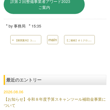
詳第２回整備事業者アワード2023
ご案内
by
事務局
15:35
«
main
【
ご連絡】オミクロン株対応ワクチンの接種促進のための更なる取組推進について
【購買案内】コグニビジョン(株)の「指数テーブル・マニュアル」の斡旋事業の取り扱いについて
最近のエントリー
2026.08.06
【お知らせ】令和８年度予算スキャンツール補助金事業に
ついて